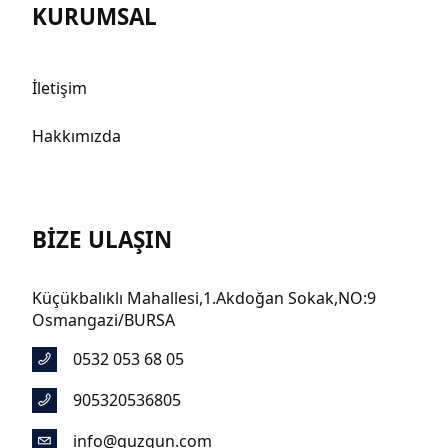
KURUMSAL
İletişim
Hakkımızda
BİZE ULAŞIN
Küçükbalıklı Mahallesi,1.Akdoğan Sokak,NO:9
Osmangazi/BURSA
0532 053 68 05
905320536805
info@guzgun.com