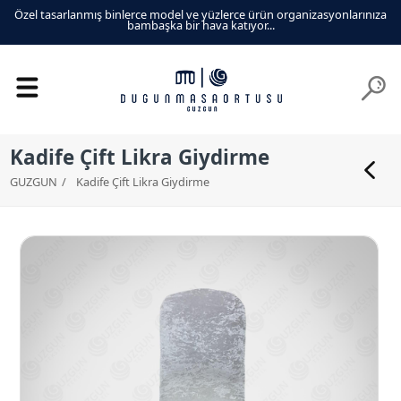
Özel tasarlanmış binlerce model ve yüzlerce ürün organizasyonlarınıza
Türkiyenin her yerine gönderimimiz mevcuttur.
bambaşka bir hava katıyor...
Kadife Çift Likra Giydirme
GUZGUN
Kadife Çift Likra Giydirme
GERİ